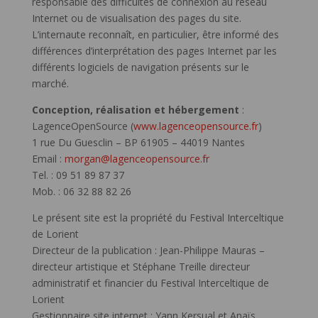
responsable des difficultés de connexion au réseau
Internet ou de visualisation des pages du site.
L’internaute reconnaît, en particulier, être informé des
différences d’interprétation des pages Internet par les
différents logiciels de navigation présents sur le
marché.
Conception, réalisation et hébergement
:
LagenceOpenSource (
www.lagenceopensource.fr
)
1 rue Du Guesclin – BP 61905 – 44019 Nantes
Email :
morgan@lagenceopensource.fr
Tel. : 09 51 89 87 37
Mob. : 06 32 88 82 26
Le présent site est la propriété du Festival Interceltique
de Lorient
Directeur de la publication : Jean-Philippe Mauras –
directeur artistique et Stéphane Treille directeur
administratif et financier du Festival Interceltique de
Lorient
Gestionnaire site internet : Yann Kersual et Anaïs